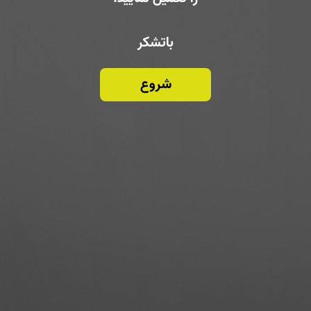
باتشکر
شروع